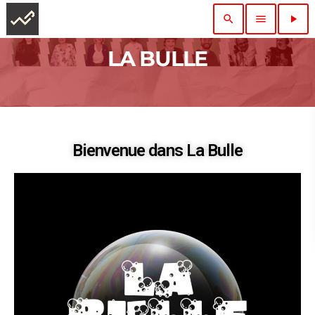
search
menu
play_arrow
LA BULLE
Bienvenue dans La Bulle