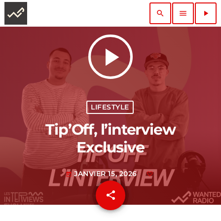
search
menu
play_arrow
play_arrow
LIFESTYLE
Tip’Off, l’interview
Exclusive
JANVIER 15, 2026
today
share
email