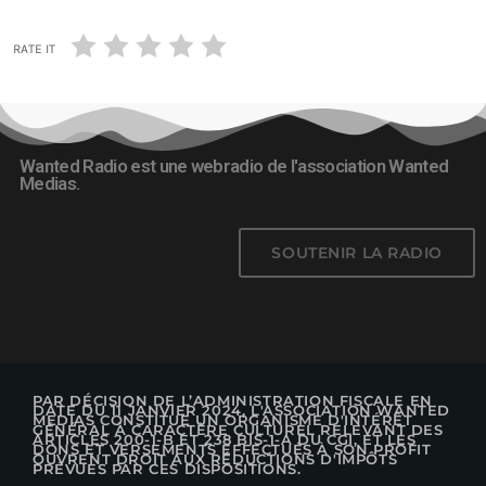
RATE IT
Wanted Radio est une webradio de l'association Wanted
Medias.
SOUTENIR LA RADIO
PAR DÉCISION DE L’ADMINISTRATION FISCALE EN
DATE DU 11 JANVIER 2024, L'ASSOCIATION WANTED
MEDIAS CONSTITUE UN ORGANISME D'INTÉRÊT
GÉNÉRAL À CARACTÈRE CULTUREL RELEVANT DES
ARTICLES 200-1-B ET 238 BIS-1-A DU CGI, ET LES
DONS ET VERSEMENTS EFFECTUÉS À SON PROFIT
OUVRENT DROIT AUX RÉDUCTIONS D'IMPÔTS
PRÉVUES PAR CES DISPOSITIONS.