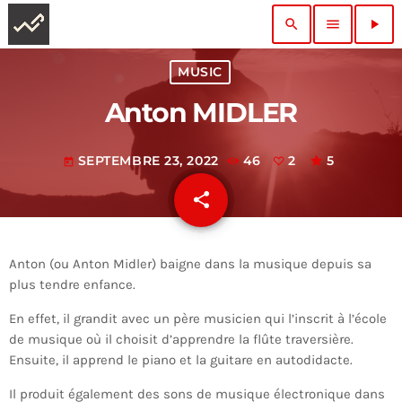
search
menu
play_arrow
MUSIC
Anton MIDLER
SEPTEMBRE 23, 2022
46
2
5
today
share
email
2
Anton (ou Anton Midler) baigne dans la musique depuis sa
plus
tendre enfance.
En effet, il grandit avec un père musicien qui l’inscrit
à l’école
de musique où il choisit d’apprendre la flûte traversière.
Ensuite, il apprend le piano et la guitare en autodidacte.
Il produit également des sons de musique électronique dans