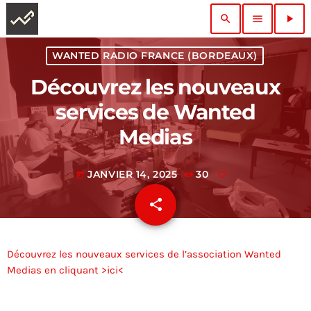
search
menu
play_arrow
WANTED RADIO FRANCE (BORDEAUX)
Découvrez les nouveaux
services de Wanted
Medias
JANVIER 14, 2025
30
today
share
email
Découvrez les nouveaux services de l’association Wanted
Medias en cliquant >ici<