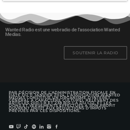
Wanted Radio est une webradio de l'association Wanted
Medias.
SOUTENIR LA RADIO
PAR DÉCISION DE L’ADMINISTRATION FISCALE EN
DATE DU 11 JANVIER 2024, L'ASSOCIATION WANTED
MEDIAS CONSTITUE UN ORGANISME D'INTÉRÊT
GÉNÉRAL À CARACTÈRE CULTUREL RELEVANT DES
ARTICLES 200-1-B ET 238 BIS-1-A DU CGI, ET LES
DONS ET VERSEMENTS EFFECTUÉS À SON PROFIT
OUVRENT DROIT AUX RÉDUCTIONS D'IMPÔTS
PRÉVUES PAR CES DISPOSITIONS.