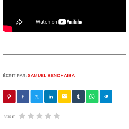
ÉCRIT PAR:
SAMUEL BENDHAIBA
email
RATE IT