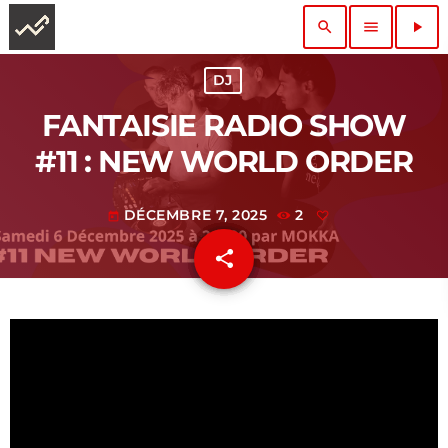
search
menu
play_arrow
DJ
FANTAISIE RADIO SHOW
#11 : NEW WORLD ORDER
DÉCEMBRE 7, 2025
2
today
share
email