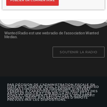
Wanted Radio est une webradio de l'association Wanted
Medias.
SOUTENIR LA RADIO
PAR DÉCISION DE L’ADMINISTRATION FISCALE EN
DATE DU 11 JANVIER 2024, L'ASSOCIATION WANTED
MEDIAS CONSTITUE UN ORGANISME D'INTÉRÊT
GÉNÉRAL À CARACTÈRE CULTUREL RELEVANT DES
ARTICLES 200-1-B ET 238 BIS-1-A DU CGI, ET LES
DONS ET VERSEMENTS EFFECTUÉS À SON PROFIT
OUVRENT DROIT AUX RÉDUCTIONS D'IMPÔTS
PRÉVUES PAR CES DISPOSITIONS.