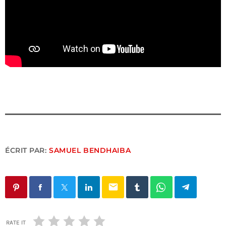
ÉCRIT PAR:
SAMUEL BENDHAIBA
email
RATE IT