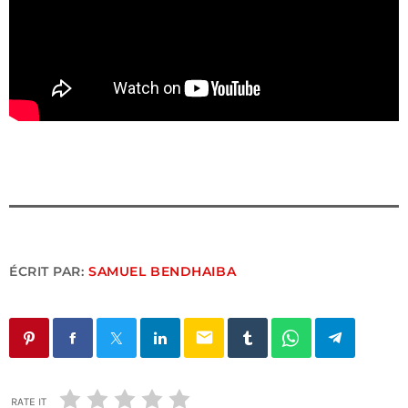
ÉCRIT PAR:
SAMUEL BENDHAIBA
email
RATE IT