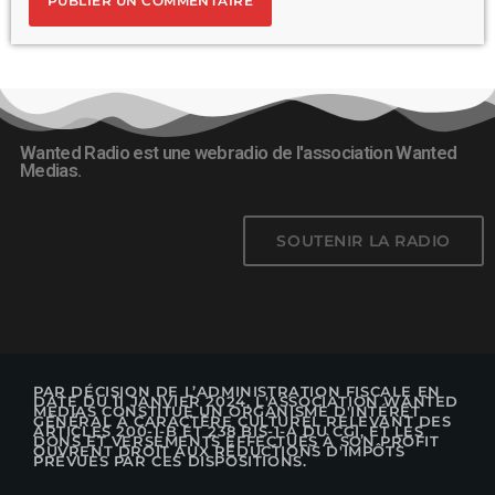
Wanted Radio est une webradio de l'association Wanted
Medias.
SOUTENIR LA RADIO
PAR DÉCISION DE L’ADMINISTRATION FISCALE EN
DATE DU 11 JANVIER 2024, L'ASSOCIATION WANTED
MEDIAS CONSTITUE UN ORGANISME D'INTÉRÊT
GÉNÉRAL À CARACTÈRE CULTUREL RELEVANT DES
ARTICLES 200-1-B ET 238 BIS-1-A DU CGI, ET LES
DONS ET VERSEMENTS EFFECTUÉS À SON PROFIT
OUVRENT DROIT AUX RÉDUCTIONS D'IMPÔTS
PRÉVUES PAR CES DISPOSITIONS.