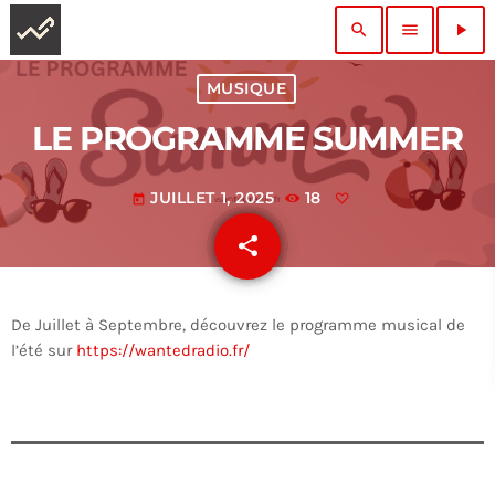
search
menu
play_arrow
MUSIQUE
LE PROGRAMME SUMMER
JUILLET 1, 2025
18
today
share
email
De Juillet à Septembre, découvrez le programme musical de
l’été sur
https://wantedradio.fr/