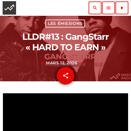
search
menu
play_arrow
LES ÉMISSIONS
LLDR#13 : ‪GangStarr‬
« HARD TO EARN »
MARS 12, 2026
today
share
email