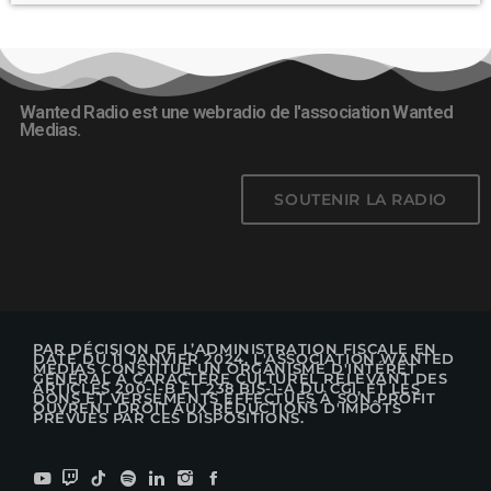
Wanted Radio est une webradio de l'association Wanted
Medias.
SOUTENIR LA RADIO
PAR DÉCISION DE L’ADMINISTRATION FISCALE EN
DATE DU 11 JANVIER 2024, L'ASSOCIATION WANTED
MEDIAS CONSTITUE UN ORGANISME D'INTÉRÊT
GÉNÉRAL À CARACTÈRE CULTUREL RELEVANT DES
ARTICLES 200-1-B ET 238 BIS-1-A DU CGI, ET LES
DONS ET VERSEMENTS EFFECTUÉS À SON PROFIT
OUVRENT DROIT AUX RÉDUCTIONS D'IMPÔTS
PRÉVUES PAR CES DISPOSITIONS.