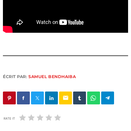
ÉCRIT PAR:
SAMUEL BENDHAIBA
email
RATE IT