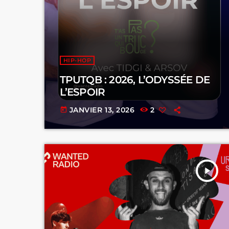
HIP-HOP
TPUTQB : 2026, L’ODYSSÉE DE
L’ESPOIR
JANVIER 13, 2026
2
today
play_arrow