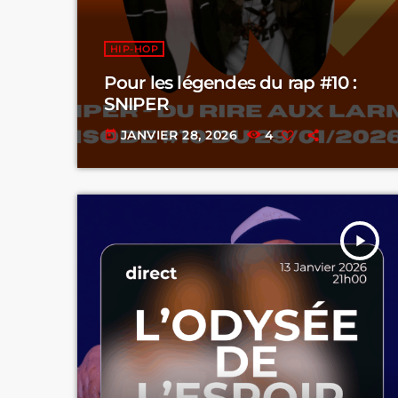
HIP-HOP
Pour les légendes du rap #10 :
SNIPER
JANVIER 28, 2026
4
today
play_arrow