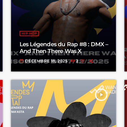
HIP-HOP
Les Légendes du Rap #8 : DMX –
And Then There Was X
DÉCEMBRE 18, 2025
2
today
play_arrow