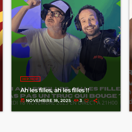
HIP-HOP
Ah les filles, ah les filles !!
NOVEMBRE 18, 2025
3
today