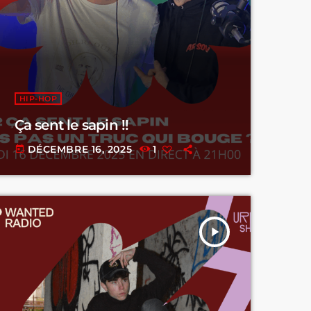
HIP-HOP
Ça sent le sapin !!
DÉCEMBRE 16, 2025
1
today
play_arrow