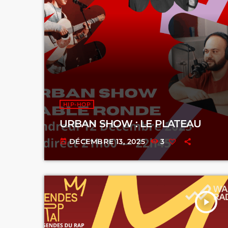
HIP-HOP
URBAN SHOW : LE PLATEAU
DÉCEMBRE 13, 2025
3
today
play_arrow