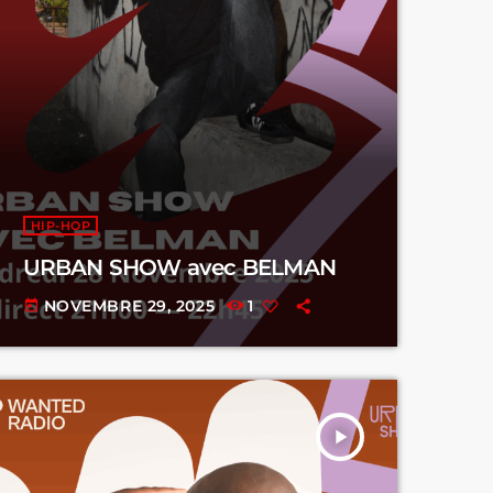
HIP-HOP
URBAN SHOW avec BELMAN
NOVEMBRE 29, 2025
1
today
play_arrow