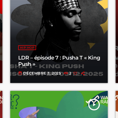
HIP-HOP
LDR – épisode 7 : Pusha T « King
Push »
DÉCEMBRE 3, 2025
2
today
play_arrow