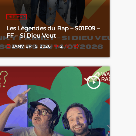
HIP-HOP
Les Légendes du Rap – S01E09 –
FF – Si Dieu Veut
JANVIER 15, 2026
2
today
play_arrow