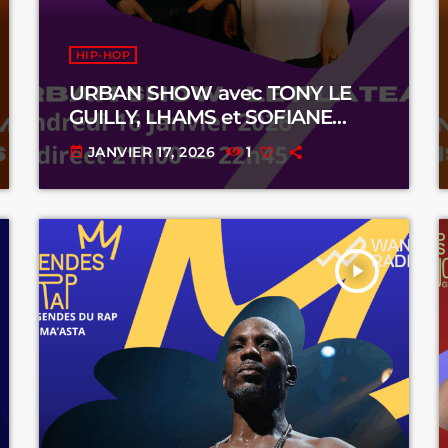
HIP-HOP
URBAN SHOW avec TONY LE
GUILLY, LHAMS et SOFIANE
DIALLO
JANVIER 17, 2026
1
today
play_arrow