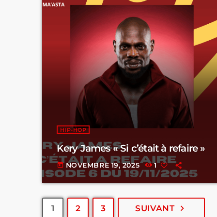
HIP-HOP
Kery James « Si c’était à refaire »
NOVEMBRE 19, 2025
1
today
navigate_next
1
2
3
SUIVANT