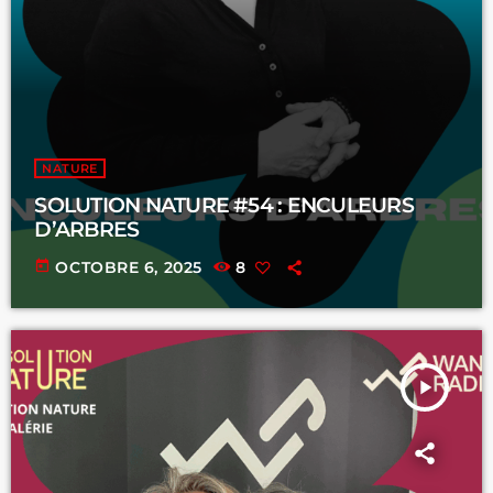
NATURE
SOLUTION NATURE #54 : ENCULEURS
D’ARBRES
today
OCTOBRE 6, 2025
8
play_arrow