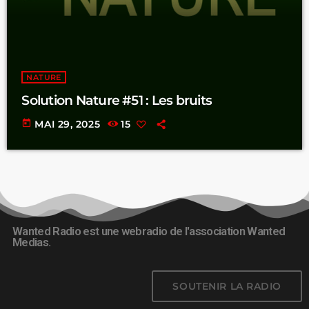
NATURE
Solution Nature #51 : Les bruits
today
MAI 29, 2025
15
Wanted Radio est une webradio de l'association Wanted
Medias.
SOUTENIR LA RADIO