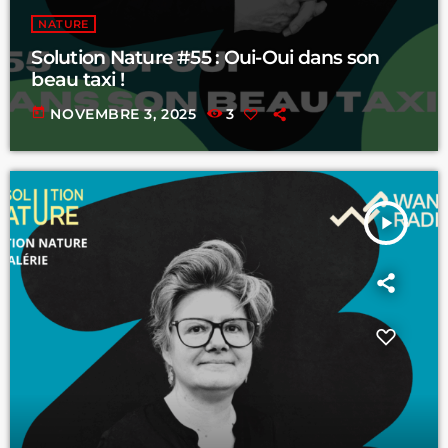
NATURE
Solution Nature #55 : Oui-Oui dans son
beau taxi !
today
NOVEMBRE 3, 2025
3
play_arrow