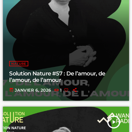
NATURE
Solution Nature #57 : De l’amour, de
l’amour, de l’amour
today
JANVIER 6, 2026
1
play_arrow