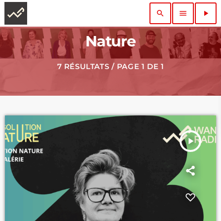
search
menu
play_arrow
Nature
7 RÉSULTATS / PAGE 1 DE 1
play_arrow