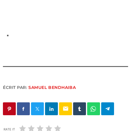
ÉCRIT PAR:
SAMUEL BENDHAIBA
email
RATE IT