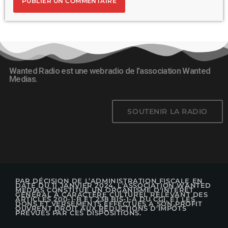
Wanted Radio est une webradio de l'association Wanted
Medias.
SOUTENIR LA RADIO
PAR DÉCISION DE L’ADMINISTRATION FISCALE EN
DATE DU 11 JANVIER 2024, L'ASSOCIATION WANTED
MEDIAS CONSTITUE UN ORGANISME D'INTÉRÊT
GÉNÉRAL À CARACTÈRE CULTUREL RELEVANT DES
ARTICLES 200-1-B ET 238 BIS-1-A DU CGI, ET LES
DONS ET VERSEMENTS EFFECTUÉS À SON PROFIT
OUVRENT DROIT AUX RÉDUCTIONS D'IMPÔTS
PRÉVUES PAR CES DISPOSITIONS.