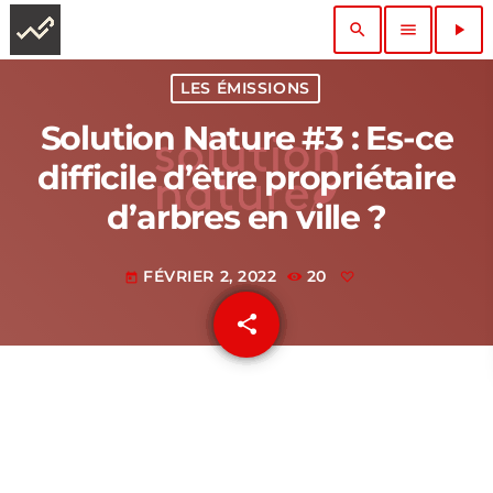
search
menu
play_arrow
LES ÉMISSIONS
Solution Nature #3 : Es-ce
difficile d’être propriétaire
d’arbres en ville ?
FÉVRIER 2, 2022
20
today
share
email