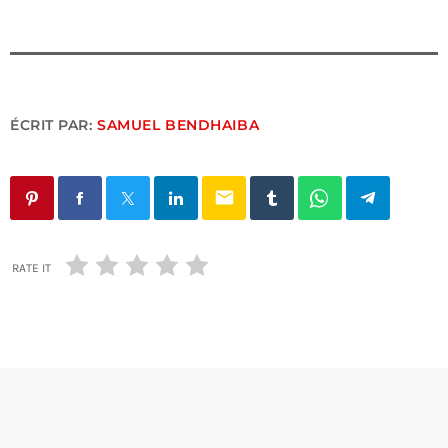
ÉCRIT PAR:
SAMUEL BENDHAIBA
email
RATE IT