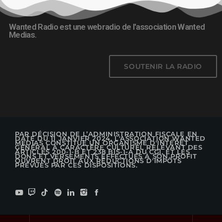
Wanted Radio est une webradio de l'association Wanted
Medias.
SOUTENIR LA RADIO
PAR DÉCISION DE L’ADMINISTRATION FISCALE EN
DATE DU 11 JANVIER 2024, L'ASSOCIATION WANTED
MEDIAS CONSTITUE UN ORGANISME D'INTÉRÊT
GÉNÉRAL À CARACTÈRE CULTUREL RELEVANT DES
ARTICLES 200-1-B ET 238 BIS-1-A DU CGI, ET LES
DONS ET VERSEMENTS EFFECTUÉS À SON PROFIT
OUVRENT DROIT AUX RÉDUCTIONS D'IMPÔTS
PRÉVUES PAR CES DISPOSITIONS.