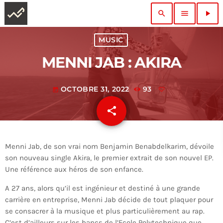
search
menu
play_arrow
MUSIC
MENNI JAB : AKIRA
OCTOBRE 31, 2022
93
today
share
email
Menni Jab, de son vrai nom Benjamin Benabdelkarim, dévoile
son nouveau single Akira, le premier extrait de son nouvel EP.
Une référence aux héros de son enfance.
A 27 ans, alors qu’il est ingénieur et destiné à une grande
carrière en entreprise, Menni Jab décide de tout plaquer pour
se consacrer à la musique et plus particulièrement au rap.
C’est d’ailleurs sur les bancs de l’Ecole Polytechnique que