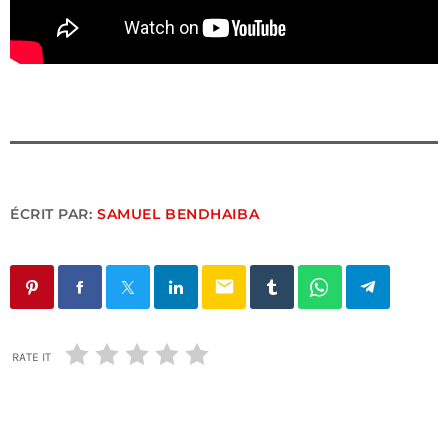
ÉCRIT PAR:
SAMUEL BENDHAIBA
email
RATE IT