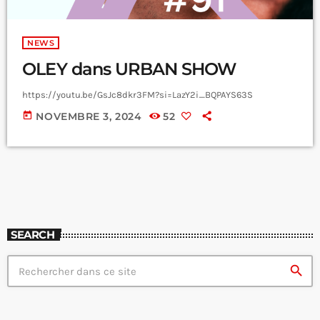
NEWS
OLEY dans URBAN SHOW
https://youtu.be/GsJc8dkr3FM?si=LazY2i_BQPAYS63S
today
NOVEMBRE 3, 2024
52
SEARCH
search