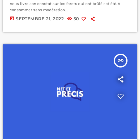
nous livre son constat sur les forets qui ont brûlé cet été. A
consommer sans modération.
https://open.spotify.com/episode/0oS33xDar1EVQmok7YWn79?
today
SEPTEMBRE 21, 2022
50
si=DLv3Ne7QS8KmP8Ig2Z87fg
insert_link