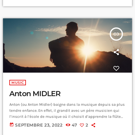
associative lancée en 2015 par Scooby, passionné de radio, qui
met en avant la scène hip-hop bordelaise et d’ailleurs. Durant
les 7 premières années, le […]
insert_link
MUSIC
Anton MIDLER
Anton (ou Anton Midler) baigne dans la musique depuis sa plus
tendre enfance. En effet, il grandit avec un père musicien qui
l’inscrit à l’école de musique où il choisit d’apprendre la flûte
traversière. Ensuite, il apprend le piano et la guitare en
today
SEPTEMBRE 23, 2022
47
2
autodidacte. Il produit également des sons de musique
électronique dans sa chambre puis finit par enregistrer ses