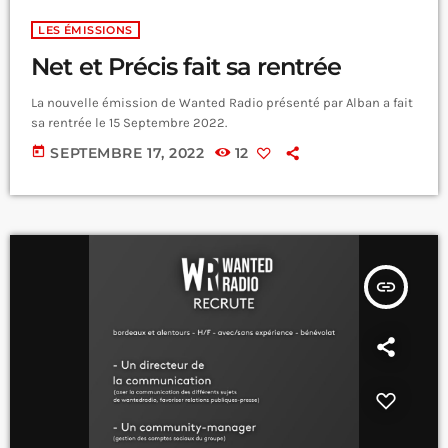
LES ÉMISSIONS
Net et Précis fait sa rentrée
La nouvelle émission de Wanted Radio présenté par Alban a fait
sa rentrée le 15 Septembre 2022.
today
SEPTEMBRE 17, 2022
12
insert_link