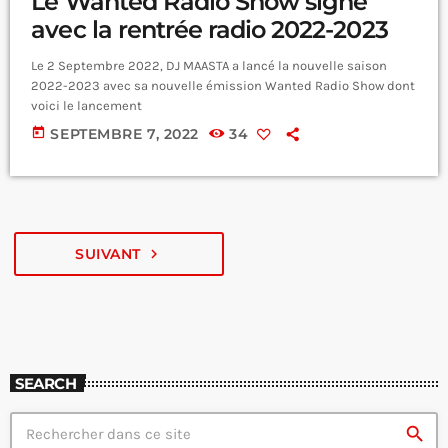
Le Wanted Radio Show signe
avec la rentrée radio 2022-2023
Le 2 Septembre 2022, DJ MAASTA a lancé la nouvelle saison
2022-2023 avec sa nouvelle émission Wanted Radio Show dont
voici le lancement
today
SEPTEMBRE 7, 2022
34
SUIVANT
navigate_next
SEARCH
search