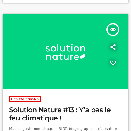
premiers morceaux qu’il partage sur les réseaux sociaux. En
2019, […]
insert_link
LES ÉMISSIONS
Solution Nature #13 : Y’a pas le
feu climatique !
Mais si, justement. Jacques BLOT, biogéographe et réalisateur