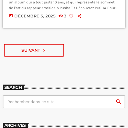
un album qui a tout juste 10 ans, et qui représente le sommet
de l'art du rappeur américain Pusha T ! Découvrez PUSHA T sur
https://www.instagram.com/kingpush/ Retrouvez le
today
DÉCEMBRE 3, 2025
3
programme, les émissions, les replays et podcasts sur
https://wantedradio.fr/emissions/ et retrouvez Les Légendes
du Rap sur https://wantedradio.fr/leslegendesdurap/
SUIVANT
navigate_next
SEARCH
search
ARCHIVES