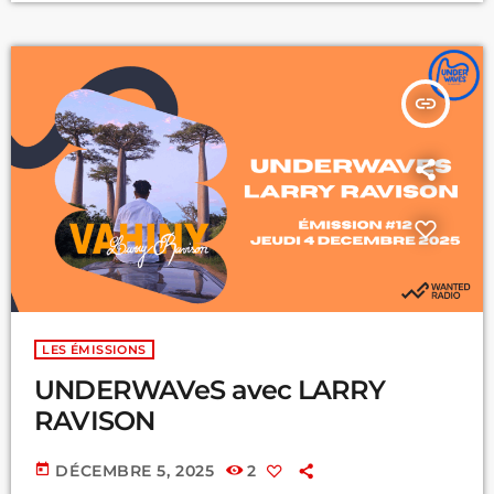
insert_link
LES ÉMISSIONS
UNDERWAVeS avec LARRY
RAVISON
today
DÉCEMBRE 5, 2025
2