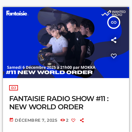
insert_link
DJ
FANTAISIE RADIO SHOW #11 :
NEW WORLD ORDER
today
DÉCEMBRE 7, 2025
2