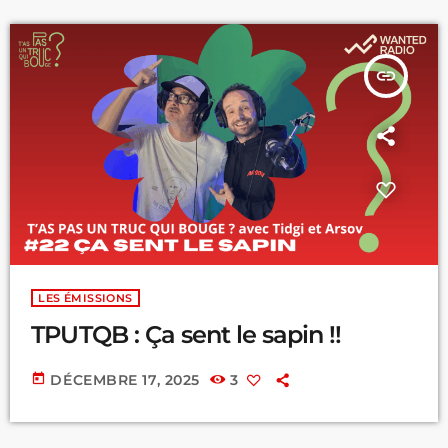
insert_link
LES ÉMISSIONS
TPUTQB : Ça sent le sapin !!
today
DÉCEMBRE 17, 2025
3