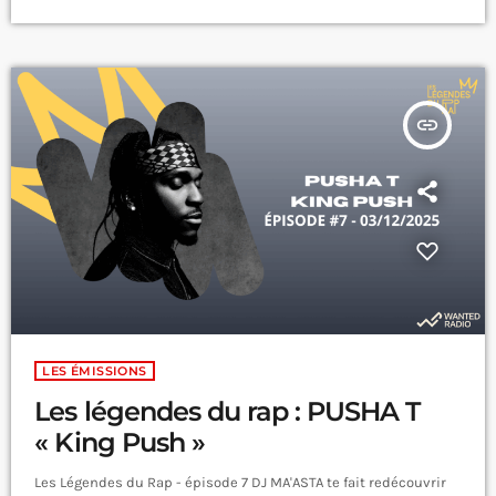
insert_link
LES ÉMISSIONS
Les légendes du rap : PUSHA T
« King Push »
Les Légendes du Rap - épisode 7 DJ MA'ASTA te fait redécouvrir