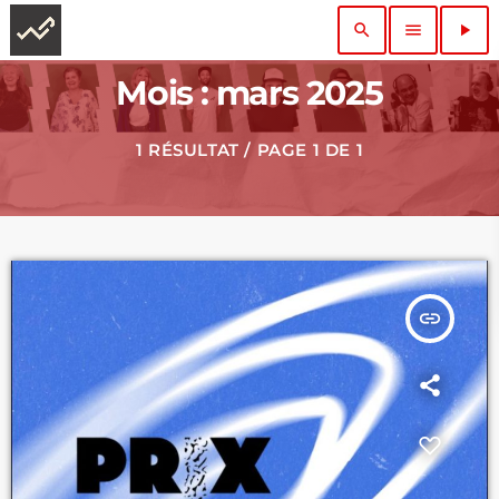
search
menu
play_arrow
Mois : mars 2025
1 RÉSULTAT / PAGE 1 DE 1
insert_link