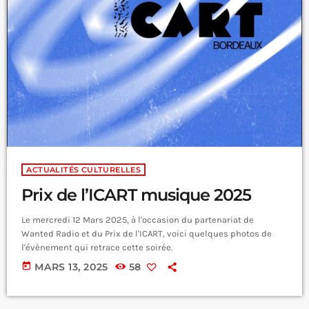
ACTUALITÉS CULTURELLES
Prix de l’ICART musique 2025
Le mercredi 12 Mars 2025, à l'occasion du partenariat de
Wanted Radio et du Prix de l'ICART, voici quelques photos de
l'évènement qui retrace cette soirée.
today
MARS 13, 2025
58