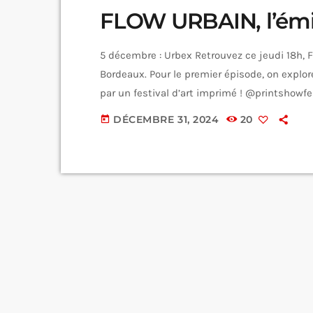
FLOW URBAIN, l’émis
5 décembre : Urbex Retrouvez ce jeudi 18h, F
Bordeaux. Pour le premier épisode, on explore
par un festival d’art imprimé ! @printshowf
décembre : Musique Pour le deuxième épisod
DÉCEMBRE 31, 2024
20
today
étudiants de l’EFJ, on se dirige vers le thè
@kagomé.sann, […]